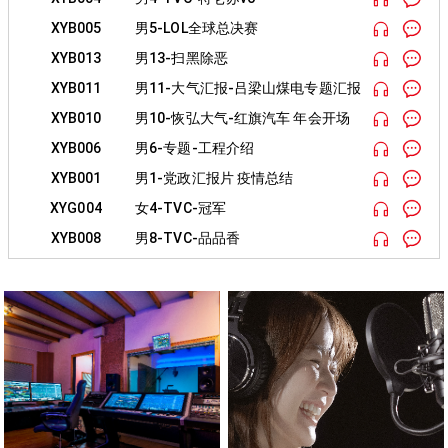
XYB005
男5-LOL全球总决赛
XYB013
男13-扫黑除恶
XYB011
男11-大气汇报-吕梁山煤电专题汇报
XYB010
男10-恢弘大气-红旗汽车 年会开场
XYB006
男6-专题-工程介绍
XYB001
男1-党政汇报片 疫情总结
XYG004
女4-TVC-冠军
XYB008
男8-TVC-品品香