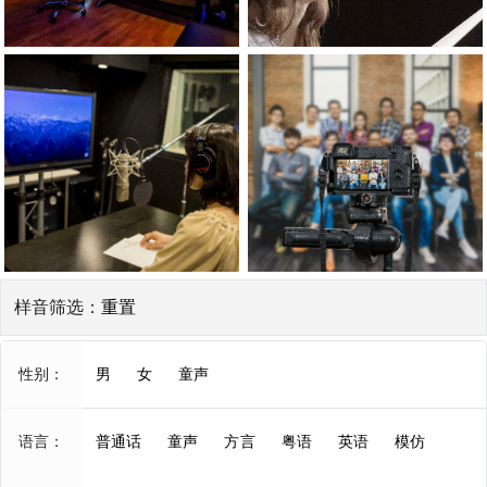
样音筛选：
重置
性别：
男
女
童声
语言：
普通话
童声
方言
粤语
英语
模仿